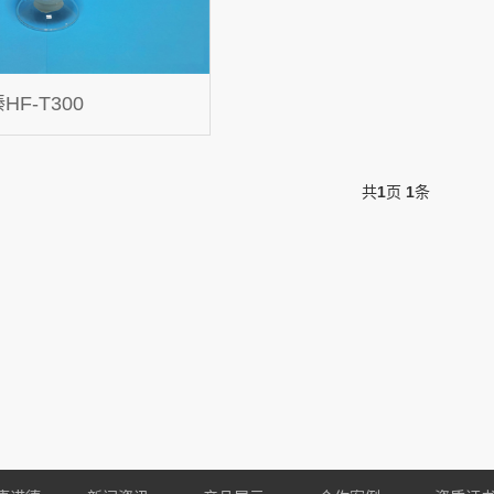
F-T300
共
1
页
1
条